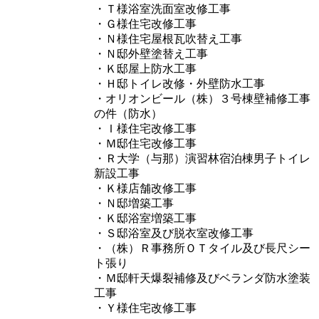
・Ｔ様浴室洗面室改修工事
・Ｇ様住宅改修工事
・Ｎ様住宅屋根瓦吹替え工事
・Ｎ邸外壁塗替え工事
・Ｋ邸屋上防水工事
・Ｈ邸トイレ改修・外壁防水工事
・オリオンビール（株）３号棟壁補修工事
の件（防水）
・Ｉ様住宅改修工事
・Ｍ邸住宅改修工事
・Ｒ大学（与那）演習林宿泊棟男子トイレ
新設工事
・Ｋ様店舗改修工事
・Ｎ邸増築工事
・Ｋ邸浴室増築工事
・Ｓ邸浴室及び脱衣室改修工事
・（株）Ｒ事務所ＯＴタイル及び長尺シー
ト張り
・Ｍ邸軒天爆裂補修及びベランダ防水塗装
工事
・Ｙ様住宅改修工事