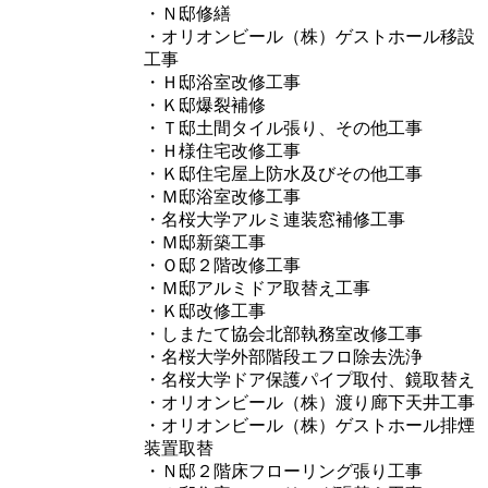
・Ｎ邸修繕
・オリオンビール（株）ゲストホール移設
工事
・Ｈ邸浴室改修工事
・Ｋ邸爆裂補修
・Ｔ邸土間タイル張り、その他工事
・Ｈ様住宅改修工事
・Ｋ邸住宅屋上防水及びその他工事
・Ｍ邸浴室改修工事
・名桜大学アルミ連装窓補修工事
・Ｍ邸新築工事
・Ｏ邸２階改修工事
・Ｍ邸アルミドア取替え工事
・Ｋ邸改修工事
・しまたて協会北部執務室改修工事
・名桜大学外部階段エフロ除去洗浄
・名桜大学ドア保護パイプ取付、鏡取替え
・オリオンビール（株）渡り廊下天井工事
・オリオンビール（株）ゲストホール排煙
装置取替
・Ｎ邸２階床フローリング張り工事