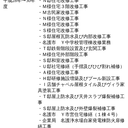
平成28年〜30年
・Ｎ邸住宅改修工事
度
・Ｍ様住宅３階改修工事
・Ｍ古民家改修工事
・Ｎ様住宅改修工事
・Ｍ様住宅改修工事
・Ｓ様住宅改修工事
・Ｓ邸屋根瓦防水及び内部改修工事
・名護市 Ｙ中学校管理棟改修業務
・Ｔ邸鉄骨階段設置及び玄関工事
・Ｍ様住宅外部階段工事
・Ｓ邸和室改修工事
・Ｕ邸社宅修繕（手摺及びひび割れ補修）
・Ａ様住宅改修工事
・Ｈ邸研修施設増築及びプール新設工事
・Ｉ店舗チャペル屋根タイル及びヴィラ家
具塗装工事
・Ｔ邸屋上防水及び天井スラブ爆裂補修工
事
・Ｓ邸屋上防水及び外壁爆裂補修工事
・名護市 Ｙ市営住宅修繕（１棟４号）
・企業局 名護浄水場自家発電棟防火扉修
繕工事