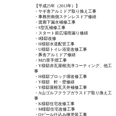
【平成25年（2013年）】
・ヤギ舎アルミドア取り換え工事
・事務所南側ステンレスドア修繕
・渡廊下漏水補修工事
・S型瓦補修工事
・スタート前広場雨漏り修繕
・I様邸改修
・H様邸水道配管工事
・U様邸トイレ浴室改修工事
・豚舎アルミドア修繕
・Mの里手摺工事
・Y様邸赤瓦屋根洗浄コーティング、他工
事
・H様邸ブロック塀改修工事
・Y様邸 軒・壁修繕
・Y様邸屋根瓦天井補修工事
・A山ゴルフクラブガラスドア取り換え工
事
・K様邸住宅改修工事
・M様邸住宅改修工事
・Oビール仕込み棟塗装工事