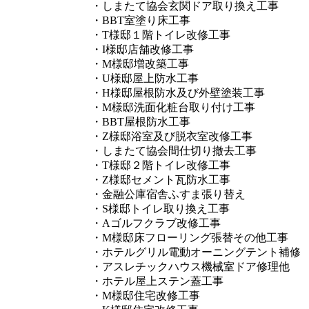
・しまたて協会玄関ドア取り換え工事
・BBT室塗り床工事
・T様邸１階トイレ改修工事
・I様邸店舗改修工事
・M様邸増改築工事
・U様邸屋上防水工事
・H様邸屋根防水及び外壁塗装工事
・M様邸洗面化粧台取り付け工事
・BBT屋根防水工事
・Z様邸浴室及び脱衣室改修工事
・しまたて協会間仕切り撤去工事
・T様邸２階トイレ改修工事
・Z様邸セメント瓦防水工事
・金融公庫宿舎ふすま張り替え
・S様邸トイレ取り換え工事
・Aゴルフクラブ改修工事
・M様邸床フローリング張替その他工事
・ホテルグリル電動オーニングテント補修
・アスレチックハウス機械室ドア修理他
・ホテル屋上ステン蓋工事
・M様邸住宅改修工事