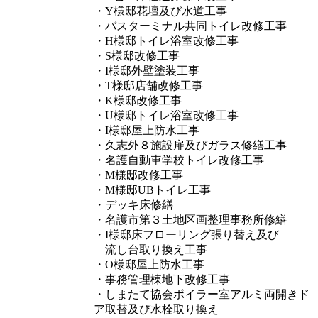
・Y様邸花壇及び水道工事
・バスターミナル共同トイレ改修工事
・H様邸トイレ浴室改修工事
・S様邸改修工事
・I様邸外壁塗装工事
・T様邸店舗改修工事
・K様邸改修工事
・U様邸トイレ浴室改修工事
・I様邸屋上防水工事
・久志外８施設扉及びガラス修繕工事
・名護自動車学校トイレ改修工事
・M様邸改修工事
・M様邸UBトイレ工事
・デッキ床修繕
・名護市第３土地区画整理事務所修繕
・I様邸床フローリング張り替え及び
流し台取り換え工事
・O様邸屋上防水工事
・事務管理棟地下改修工事
・しまたて協会ボイラー室アルミ両開きド
ア取替及び水栓取り換え