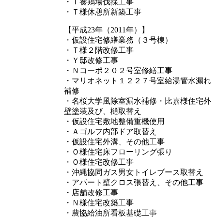
・Ｔ養鶏場伐採工事
・Ｔ様休憩所新築工事
【平成23年（2011年）】
・仮設住宅修繕業務（３号棟）
・Ｔ様２階改修工事
・Ｙ邸改修工事
・Ｎコーポ２０２号室修繕工事
・マリオネット１２２７号室給湯管水漏れ
補修
・名桜大学風除室漏水補修・比嘉様住宅外
壁塗装及び、樋取替え
・仮設住宅敷地整備重機使用
・Ａゴルフ内部ドア取替え
・仮設住宅外溝、その他工事
・Ｏ様住宅床フローリング張り
・Ｏ様住宅改修工事
・沖縄協同ガス男女トイレブース取替え
・アパート壁クロス張替え、その他工事
・店舗改修工事
・Ｎ様住宅改築工事
・農協給油所看板基礎工事