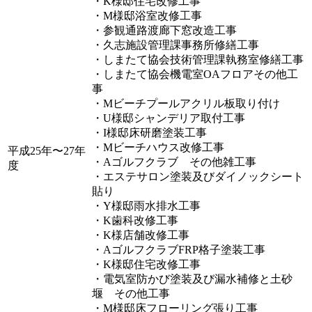
・K様邸住宅改修工事
・M様邸浴室改修工事
・参観通路渡廊下窓改造工事
・久志施設管理課事務所修繕工事
・しまたて協会技術管理課執務室修繕工事
・しまたて協会機電室OAフロアその他工
事
・Mビーチプールアクリル板取り付け
・U様邸シャンデリア取付工事
・I様邸床研磨塗装工事
・Mビーチハウス改修工事
平成25年〜27年
・Aゴルフクラブ その他雑工事
度
・エステサロン塗装及びダイノックシート
貼り
・Y様邸雨水排水工事
・K歯科改修工事
・K様店舗改修工事
・AゴルフクラブFRP格子塗装工事
・K様邸住宅改修工事
・電気室防かび塗装及び漏水補修と土砂
堰 その他工事
・M様邸床フローリング張り工事