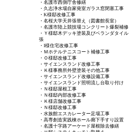
・名護市西側庁舎修繕
・久志浄水場自家発室ガラス窓閉塞工事
・K様邸改修工事
・名桜大学天井張替え（図書館長室）
・名護市陸上競技場コンクリート爆裂補修
・Ｙ様邸木デッキ塗装及びベランダタイル
張
・I様住宅改修工事
・Ｍホテルテニスコート補修工事
・Ｏ様邸改修工事
・サイエンスランド改修工事
・Ｋ様事務所外壁塗装その他工事
・サイエンスランド改修設備工事
・サイエンスランド照明流し台取り付け
・Ｎ様邸屋根工事
・Ｎ様邸内部改修工事
・Ｋ様店舗改修工事
・Ｎ様邸改修工事
・水族館エスカレーター足場工事
・高専創造実践棟ホール廊下手すり設置
・名護十字路アーケード屋根除去修繕