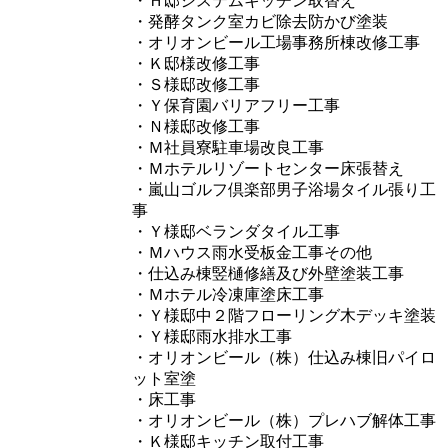
・Ｈ邸システムキッチン取替え
・発酵タンク室カビ除去防かび塗装
・オリオンビール工場事務所棟改修工事
・Ｋ邸様改修工事
・Ｓ様邸改修工事
・Ｙ保育園バリアフリー工事
・Ｎ様邸改修工事
・Ｍ社員寮駐車場改良工事
・Ｍホテルリゾートセンター床張替え
・嵐山ゴルフ倶楽部男子浴場タイル張り工
事
・Ｙ様邸ベランダタイル工事
・Ｍハウス雨水受板金工事その他
・仕込み棟竪樋修繕及び外壁塗装工事
・Ｍホテル冷凍庫塗床工事
・Ｙ様邸中２階フローリング木デッキ塗装
・Ｙ様邸雨水排水工事
・オリオンビール（株）仕込み棟旧パイロ
ット室塗
・床工事
・オリオンビール（株）プレハブ解体工事
・Ｋ様邸キッチン取付工事