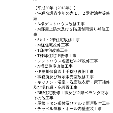
【平成30年（2018年）】
・沖縄名護青少年の家１、２階宿泊室等修
繕
・A様ゲストハウス改修工事
・M邸屋上防水及び２階店舗雨漏り補修工
事
・S邸1・2階住宅改修工事
・M様住宅改修工事
・T邸住宅改修工事
・T様邸住宅1F改修工事
・レントハウス名護ビル2F改修工事
・N様邸住宅改修工事
・伊差川保育園上手摺り復旧工事
・事務所及び展示販売室改修工事
・キッチン・浴室・洗面脱衣所・床下補修
及び濡れ縁・庇設置工事
・B邸住宅改修工事及び２階ベランダ防水
その他工事
・屋根トタン張替及びアルミ雨戸取付工事
・チャペル屋根・ホール内壁塗装工事