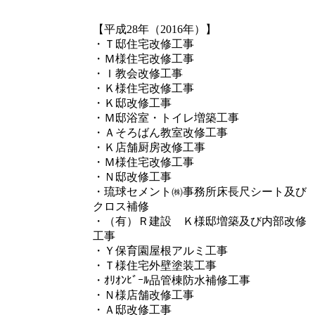
【平成28年（2016年）】
・Ｔ邸住宅改修工事
・Ｍ様住宅改修工事
・Ｉ教会改修工事
・Ｋ様住宅改修工事
・Ｋ邸改修工事
・Ｍ邸浴室・トイレ増築工事
・Ａそろばん教室改修工事
・Ｋ店舗厨房改修工事
・Ｍ様住宅改修工事
・Ｎ邸改修工事
・琉球セメント㈱事務所床長尺シート及び
クロス補修
・（有）Ｒ建設 Ｋ様邸増築及び内部改修
工事
・Ｙ保育園屋根アルミ工事
・Ｔ様住宅外壁塗装工事
・ｵﾘｵﾝﾋﾞｰﾙ品管棟防水補修工事
・Ｎ様店舗改修工事
・Ａ邸改修工事