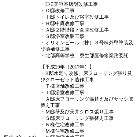
・H様美容室店舗改修工事
・Ｏ邸改修工事
・Ｉ邸トイレ及び浴室改修工事
・Ｈ邸中庭改修工事
・Ａ邸２階階段下倉庫改修工事
・Ｓ邸浴室改装工事
・オリオンビール（株）３号棟外壁塗装及
び樋補修工事
・北部高等学校 寮生部屋修繕業務委託
【平成29年（2017年）】
・K邸水廻り改修、床フローリング張り及
びクローゼット造作工事
・Ｔ様店舗改修工事
・Ｉ邸浴室改修工事
・Ａ邸床フローリング張替え及びサッシ取
替え工事
・Ｍ邸壁及び天井クロス張り工事
・Ｓ邸床フローリング張替え工事
・Ｎ様住宅改修工事
・Ｍ様住宅改修工事