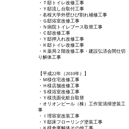
・Ｔ邸トイレ改修工事
・Ｙ邸流し台取付工事
・名桜大学外壁ひび割れ補修工事
・Ｇ邸浴室改修工事
・Ｎ病院トイレブース取替工事
・Ｃ邸改修工事
・Ｙ邸押入れ改修工事
・Ｋ邸トイレ改修工事
・Ｋ薬局２階改修工事・建設弘済会間仕切
り解体工事
【平成22年（2010年）】
・Ｍ様住宅改修工事
・Ｈ様店舗改修工事
・Ｓ様浴室改修工事
・Ｙ様洗面化粧台取替
・オリオンビール（株）工作室清掃塗装工
事
・Ｉ理容室改装工事
・Ｙ邸床フローリング塗装工事
・Ｋ様倉庫解体その他工事