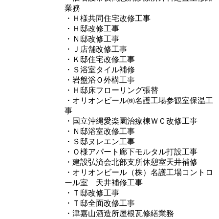
業務
・Ｈ様共同住宅改修工事
・Ｈ邸改修工事
・Ｎ邸改修工事
・Ｊ店舗改修工事
・Ｋ邸住宅改修工事
・Ｓ浴室タイル補修
・岩盤浴Ｏ外構工事
・Ｈ邸床フローリング張替
・オリオンビール㈱名護工場参観室保温工
事
・国立沖縄愛楽園治療棟ＷＣ改修工事
・Ｎ邸浴室改修工事
・Ｓ邸ヌレエン工事
・Ｏ様アパート廊下モルタル打設工事
・建設弘済会北部支所休憩室天井補修
・オリオンビール（株）名護工場コントロ
ール室 天井補修工事
・Ｔ邸改修工事
・Ｔ邸全面改修工事
・津嘉山酒造所屋根瓦修繕業務