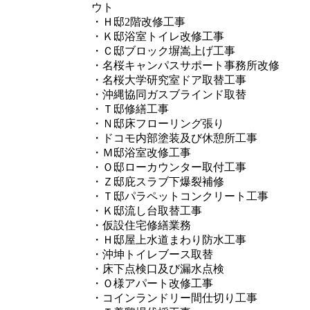
ウト
・Ｈ邸2階改修工事
・Ｋ邸浴室トイレ改修工事
・Ｃ邸ブロック塀嵩上げ工事
・名桜キャンパスサポート事務所改修
・名桜大学研究室ドア取替工事
・沖縄協同ガスブラインド取替
・Ｔ邸修繕工事
・Ｎ邸床フローリング張り
・ドコモ内部塗装及び休憩所工事
・Ｍ邸浴室改修工事
・Ｏ邸ローカウンター取付工事
・Ｚ邸庇スラブ下爆裂補修
・Ｔ邸パラペットコンクリート工事
・Ｋ邸流し台取替工事
・仮設住宅修繕業務
・Ｈ邸屋上水道まわり防水工事
・沖坤トイレブース取替
・床下点検口及び漏水点検
・Ｏ様アパート改修工事
・コインランドリー間仕切り工事