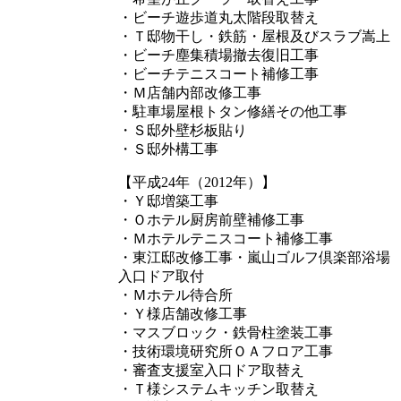
・ビーチ遊歩道丸太階段取替え
・Ｔ邸物干し・鉄筋・屋根及びスラブ嵩上
・ビーチ塵集積場撤去復旧工事
・ビーチテニスコート補修工事
・Ｍ店舗内部改修工事
・駐車場屋根トタン修繕その他工事
・Ｓ邸外壁杉板貼り
・Ｓ邸外構工事
【平成24年（2012年）】
・Ｙ邸増築工事
・Ｏホテル厨房前壁補修工事
・Ｍホテルテニスコート補修工事
・東江邸改修工事・嵐山ゴルフ倶楽部浴場
入口ドア取付
・Ｍホテル待合所
・Ｙ様店舗改修工事
・マスブロック・鉄骨柱塗装工事
・技術環境研究所ＯＡフロア工事
・審査支援室入口ドア取替え
・Ｔ様システムキッチン取替え