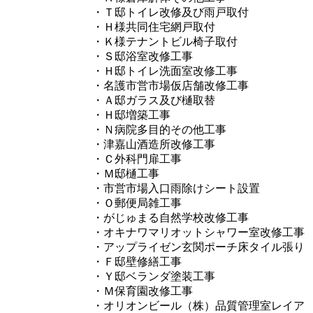
・Ｔ邸トイレ改修及び雨戸取付
・Ｈ様共同住宅網戸取付
・Ｋ様テナントビル椅子取付
・Ｓ邸浴室改修工事
・Ｈ邸トイレ洗面室改修工事
・名護市営市場仮店舗改修工事
・Ａ邸ガラス及び樋取替
・Ｈ邸増築工事
・Ｎ病院多目的その他工事
・津嘉山酒造所改修工事
・Ｃ外科門扉工事
・Ｍ邸樋工事
・市営市場入口雨除けシート設置
・Ｏ郵便局雑工事
・がじゅまる自然学校改修工事
・オキナワマリオットシャワー室改修工事
・アップライゼン玄関ポーチ床タイル張り
・Ｆ邸壁修繕工事
・Ｙ邸ベランダ塗装工事
・Ｍ保育園改修工事
・オリオンビール（株）品質管理室レイア