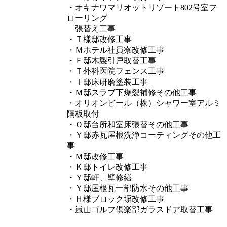
・オキナワマリオットリゾート802号室フ
ローリング
張替え工事
・Ｔ様邸改修工事
・Ｍホテル社員寮改修工事
・Ｆ邸木製引戸取替工事
・Ｔ外科医院フェンス工事
・Ｉ邸床研磨塗装工事
・Ｍ邸スラブ下爆裂補修その他工事
・オリオンビール（株）シャワー室アルミ
隔板取付
・Ｏ邸台所和室床張替その他工事
・Ｙ邸赤瓦屋根洗浄コーティングその他工
事
・Ｍ邸改修工事
・Ｋ邸トイレ改修工事
・Ｙ邸軒、壁修繕
・Ｙ邸屋根瓦一部防水その他工事
・Ｈ様ブロック塀改修工事
・嵐山ゴルフ倶楽部ガラスドア取替工事