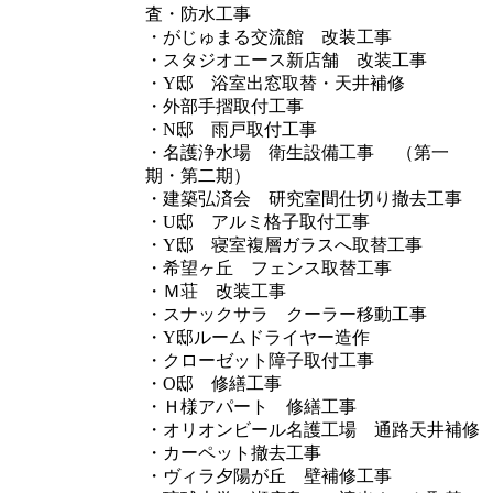
査・防水工事
・がじゅまる交流館 改装工事
・スタジオエース新店舗 改装工事
・Y邸 浴室出窓取替・天井補修
・外部手摺取付工事
・N邸 雨戸取付工事
・名護浄水場 衛生設備工事 （第一
期・第二期）
・建築弘済会 研究室間仕切り撤去工事
・U邸 アルミ格子取付工事
・Y邸 寝室複層ガラスへ取替工事
・希望ヶ丘 フェンス取替工事
・Ｍ荘 改装工事
・スナックサラ クーラー移動工事
・Y邸ルームドライヤー造作
・クローゼット障子取付工事
・O邸 修繕工事
・Ｈ様アパート 修繕工事
・オリオンビール名護工場 通路天井補修
・カーペット撤去工事
・ヴィラ夕陽が丘 壁補修工事