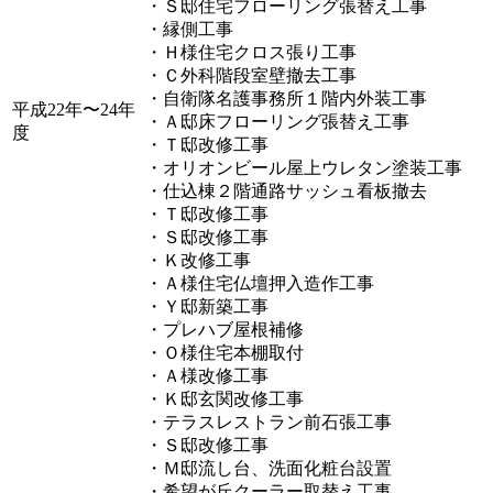
・Ｓ邸住宅フローリング張替え工事
・縁側工事
・Ｈ様住宅クロス張り工事
・Ｃ外科階段室壁撤去工事
・自衛隊名護事務所１階内外装工事
平成22年〜24年
・Ａ邸床フローリング張替え工事
度
・Ｔ邸改修工事
・オリオンビール屋上ウレタン塗装工事
・仕込棟２階通路サッシュ看板撤去
・Ｔ邸改修工事
・Ｓ邸改修工事
・Ｋ改修工事
・Ａ様住宅仏壇押入造作工事
・Ｙ邸新築工事
・プレハブ屋根補修
・Ｏ様住宅本棚取付
・Ａ様改修工事
・Ｋ邸玄関改修工事
・テラスレストラン前石張工事
・Ｓ邸改修工事
・Ｍ邸流し台、洗面化粧台設置
・希望が丘クーラー取替え工事