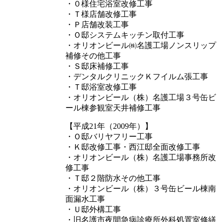
・０様住宅浴室改修工事
・Ｔ様店舗改修工事
・Ｐ店舗改装工事
・Ｏ邸システムキッチン取付工事
・オリオンビール㈱名護工場ノンスリップ
補修その他工事
・Ｓ邸床補修工事
・デンタルクリニックＫフイルム張工事
・Ｔ邸浴室改修工事
・オリオンビール（株）名護工場３号缶ビ
ール棟参観室天井補修工事
【平成21年（2009年）】
・Ｏ邸バリヤフリー工事
・Ｋ邸改修工事・西江邸全面改修工事
・オリオンビール（株）名護工場事務所改
修工事
・Ｔ邸２階防水その他工事
・オリオンビール（株）３号缶ビール棟南
面漏水工事
・Ｕ邸外構工事
・旧名護市夜間急病診療所外科処置室修繕