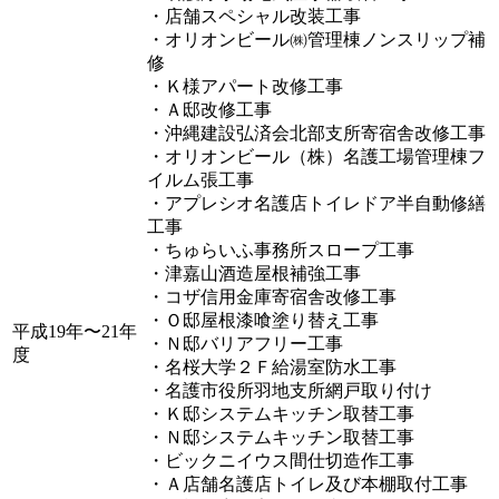
・店舗スペシャル改装工事
・オリオンビール㈱管理棟ノンスリップ補
修
・Ｋ様アパート改修工事
・Ａ邸改修工事
・沖縄建設弘済会北部支所寄宿舎改修工事
・オリオンビール（株）名護工場管理棟フ
イルム張工事
・アプレシオ名護店トイレドア半自動修繕
工事
・ちゅらいふ事務所スロープ工事
・津嘉山酒造屋根補強工事
・コザ信用金庫寄宿舎改修工事
・Ｏ邸屋根漆喰塗り替え工事
平成19年〜21年
・Ｎ邸バリアフリー工事
度
・名桜大学２Ｆ給湯室防水工事
・名護市役所羽地支所網戸取り付け
・Ｋ邸システムキッチン取替工事
・Ｎ邸システムキッチン取替工事
・ビックニイウス間仕切造作工事
・Ａ店舗名護店トイレ及び本棚取付工事