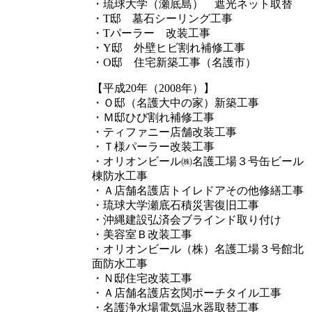
・琉球大学（瀬底島） 遮光ネット取替
・T邸 墓石シーリング工事
・Tパーラー 改装工事
・Y邸 外壁ヒビ割れ補修工事
・O邸 住宅新築工事（名護市）
【平成20年（2008年）】
・Ｏ邸（名護大中の家）新築工事
・Ｍ邸ひび割れ補修工事
・ティファニー店舗改装工事
・Ｔ様パーラー改装工事
・オリオンビール㈱名護工場３号缶ビール
棟防水工事
・Ａ店舗名護店トイレドアその他修繕工事
・琉球大学瀬底石積災害復旧工事
・沖縄建設弘済会ブラインド取り付け
・美容室Ｂ改装工事
・オリオンビール（株）名護工場３号館北
面防水工事
・Ｎ邸住宅改装工事
・Ａ店舗名護店玄関ポーチタイル工事
・名護浄水場電気温水器取替工事